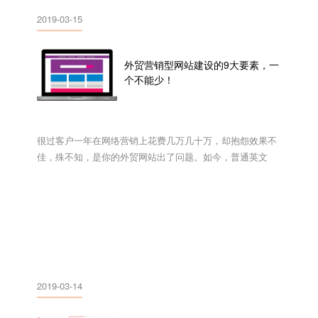
2019-03-15
外贸营销型网站建设的9大要素，一
个不能少！
很过客户一年在网络营销上花费几万几十万，却抱怨效果不
佳，殊不知，是你的外贸网站出了问题。如今，普通英文
站，尤其是那种直接在中文基础上翻译出来的外贸站，俨然
已经不能满足时代的要求。新形势下，南京外贸网站建设要
求我们要更加注重网站优化与优化浏览体验。 下面就给大家
总结一下外贸营销网站的几个基本要素。1、...
2019-03-14