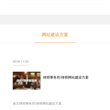
网站建设方案
2018-11-23
律师事务所/律师网站建设方案
南京律师事务所/律师网站建设方案...