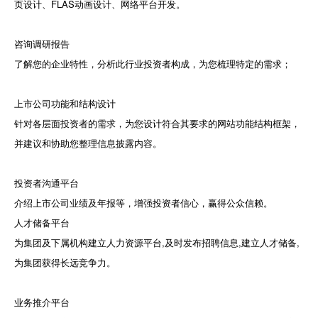
页设计、FLAS动画设计、网络平台开发。
咨询调研报告
了解您的企业特性，分析此行业投资者构成，为您梳理特定的需求；
上市公司功能和结构设计
针对各层面投资者的需求，为您设计符合其要求的网站功能结构框架，
并建议和协助您整理信息披露内容。
投资者沟通平台
介绍上市公司业绩及年报等，增强投资者信心，赢得公众信赖。
人才储备平台
为集团及下属机构建立人力资源平台,及时发布招聘信息,建立人才储备,
为集团获得长远竞争力。
业务推介平台