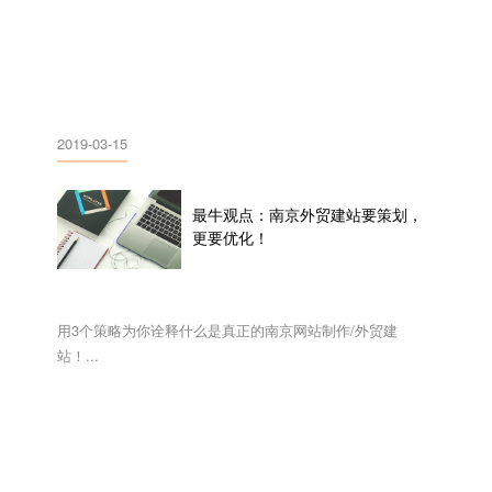
2019-03-15
最牛观点：南京外贸建站要策划，
更要优化！
用3个策略为你诠释什么是真正的南京网站制作/外贸建
站！...