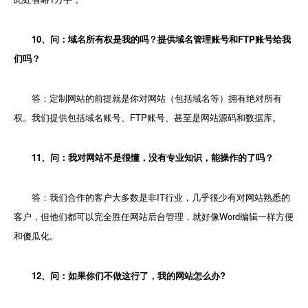
10、问：
域名所有权是我的吗？提供域名管理账号和FTP账号给我
们吗？
答：定制网站的前提就是你对网站（
包括域名等
）拥有绝对所有
权。我们提供包括域名账号、FTP账号、甚至是网站源码和数据库。
11、问：
我对网站不是很懂，没有专业知识，能操作的了吗？
答：我们合作的客户大多数是非IT行业，几乎很少有对网站熟悉的
客户，但他们都可以完全胜任网站后台管理，就好像Word编辑一样方便
和傻瓜化。
12、问：
如果你们不做这行了，我的网站怎么办?