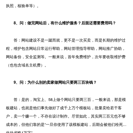
执照，核验单等）。
8、问：
做完网站后，有什么维护服务？后面还需要费用吗？
答：网站建设不是一蹴而就，更不是一次买卖，而是长期的维护过
程，维护包含网站日常运行帮助，网站管理指导帮助，网站推广协助，
网站备份，安全监测等。一般来说，首年免费维护，次年要收取维护费
（也包含域名主机费）。
9、问：
为什么别的卖家做网站只要两三百块钱？
答：是的，淘宝上、58上做个网站只要两三百，一般来说，那是模
板建站，也就是他们事先做好了成千上万个模板站，批量卖给若干客
户，卖一个赚一个，不存在设计制作。尽管如此，其实两三百元也不够
成本的，但他们靠的是“一旦你使用了该模板建站，后期会被他们栓死...
此处省略1万字”。