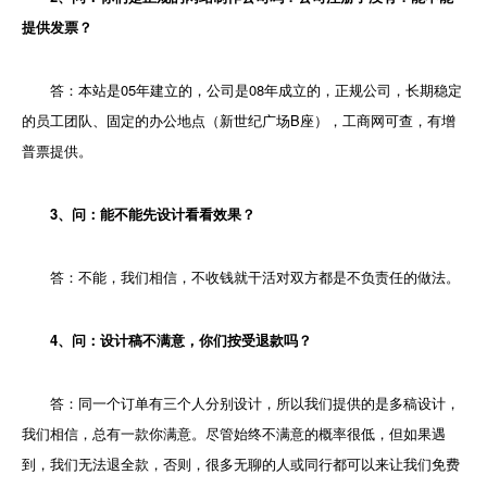
提供发票？
答：本站是05年建立的，公司是08年成立的，正规公司，长期稳定
的员工团队、固定的办公地点（新世纪广场B座），工商网可查，有增
普票提供。
3、问：能不能先设计看看效果？
答：不能，我们相信，不收钱就干活对双方都是不负责任的做法。
4、问：
设计稿不满意，你们按受退款吗？
答：同一个订单有三个人分别设计，所以我们提供的是多稿设计，
我们相信，总有一款你满意。尽管始终不满意的概率很低，但如果遇
到，我们无法退全款，否则，很多无聊的人或同行都可以来让我们免费