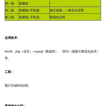
第一版
电脑端
/
第二版
电脑端+手机端
独立前端，一套后台管理
第三版
电脑端+手机端
前端自适用
运用技术:
html5、php（语言）+mysql（数据库）、 SEO（搜索引擎优化技术）
等。
工期：
预计完成时间2周。
案例单位介绍：